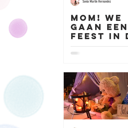
Sonia Martin Hernandez
Mom! we
gaan ee
feest in 
tent
vieren!!