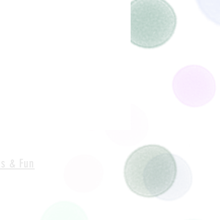
s & Fun
n
leuten
 Amsterdam
t Gooi
 Rotterdam