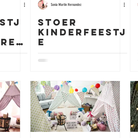
Sonia Martin Hernandez
stj
Stoer
Kinderfeestj
eren
e