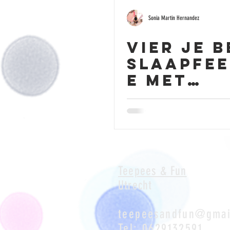
Sonia Martin Hernandez
Vier je b
slaapfee
e met
teepees 
Fun!
Teepees & Fun
Utrecht
teepeesandfun@gmai
Tel: 0629132591