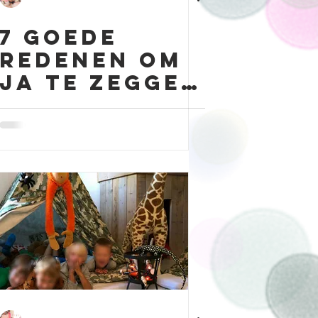
7 goede
redenen om
ja te zeggen
tegen
slaapfeestj
es