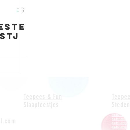
este
stj
&
Teepees & Fun
Teepee
Slaapfeestjes
Stede
Slaapfeestje Nieuwegein
Kinderfeestje V
l.com
Slaapfeestje Alphen a/d Rijn
Kinderfeestje
Slaapfeestje Hoofddorp
Kinderfeestje '
Slaapfeestje Soest
Kinderfeestje