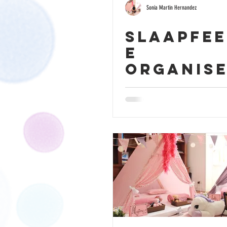
Sonia Martin Hernandez
Slaapfee
e
Organis
?