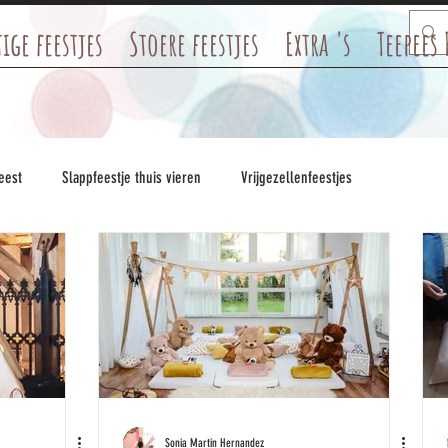
ige feestjes
Stoere feestjes
Extra 's
Teepees
eest
Slappfeestje thuis vieren
Vrijgezellenfeestjes
Sonia Martin Hernandez