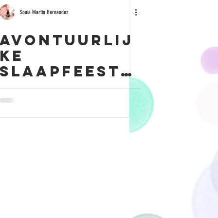
Sonia Martin Hernandez
Avontuurlij
ke
Slaapfeestj
es