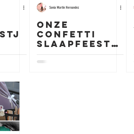
Sonia Martin Hernandez
Onze
stj
Confetti
Slaapfeestj
eren
es zijn een
feit - Leuke
kinderfeestj
es voor
meiden