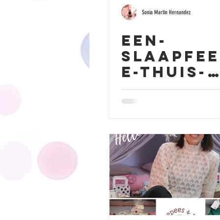
Sonia Martin Hernandez
Een-
slaapfee
e-thuis-
organis