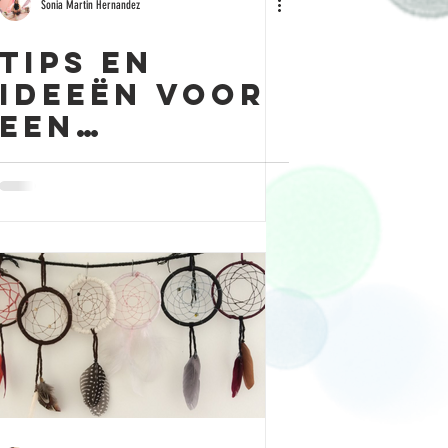
Sonia Martin Hernandez
Tips en
ideeën voor
een
slaapfeestj
e thuis