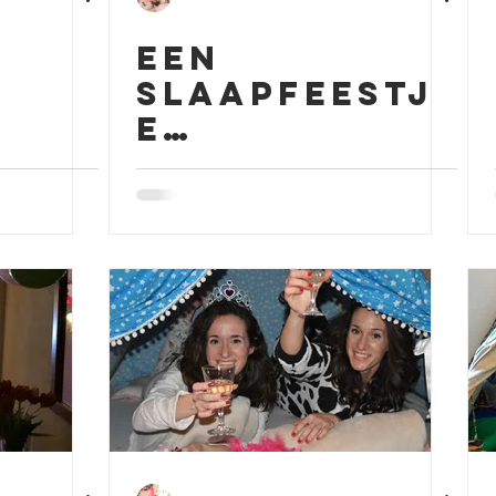
Een
slaapfeestj
e
organiseren
?