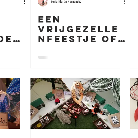
Sonia Martin Hernandez
Een
n
Vrijgezelle
de
nfeestje of
een
Slaapfeestj
e vieren?
dat kan, met
teepees &
fun