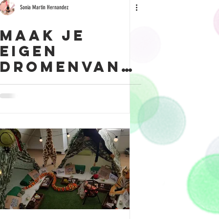
Sonia Martin Hernandez
Maak je
eigen
dromenvang
er voor
jouw
slaapfeestj
e!