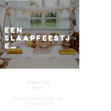
Een
slaapfeestj
e
organiseren
?
Teepees & Fun
Utrecht
teepeesandfun@gmail.com
Tel:
0629132591