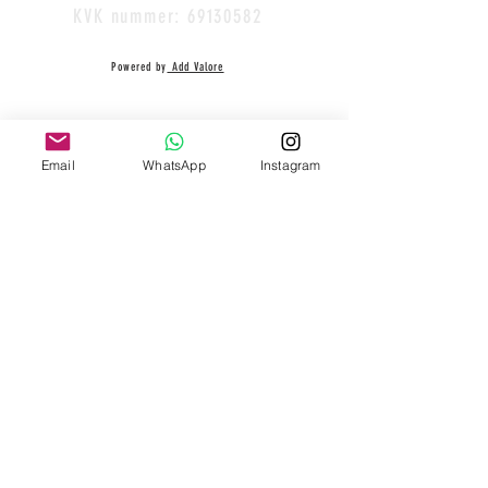
KVK nummer:
69130582
Powered by
Add Valore
Email
WhatsApp
Instagram
Teepees & Fun
Steden
Kinderfeestje Vleuten
Kinderfeestje Amsterdam
Kinderfeestje 't Gooi
Kinderfeestje Rotterdam
Kinderfeestje Amersfoort
Kinderfeestje Eemnes
Kinderfeestje Loosdrecht
Kinderfeestje Woerden
Kinderfeestje Baarn
Teepees & Fun