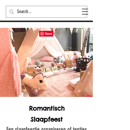
Romantisch
Slaapfeest
Een slaapfeestje organiseren of tentjes