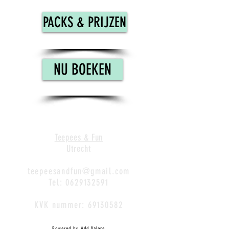
PACKS & PRIJZEN
NU BOEKEN
Teepees & Fun
Utrecht
teepeesandfun@gmail.com
Tel:
0629132591
KVK nummer:
69130582
Powered by
Add Valore