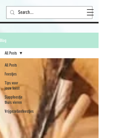
Blog
All Posts
All Posts
Feestjes
Tips voor
jouw feest
Slappfeestje
thuis vieren
Vrijgezellenfeestjes