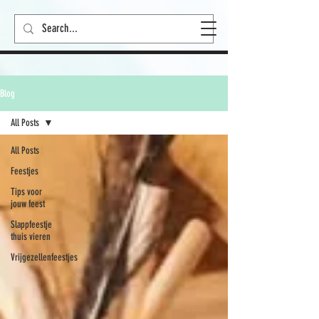
Blog
All Posts
All Posts
Feestjes
Tips voor
jouw feest
Slappfeestje
thuis vieren
Vrijgezellenfeestjes